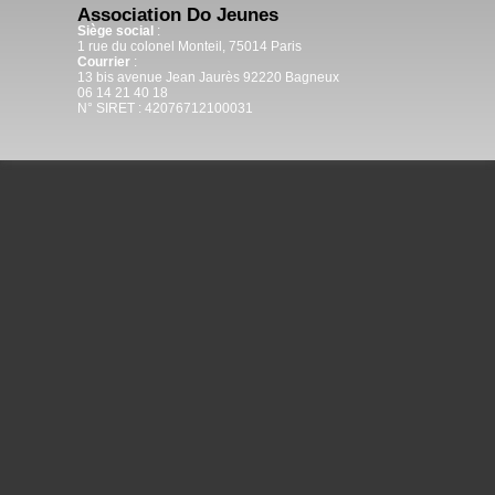
Association Do Jeunes
Siège social
:
1 rue du colonel Monteil, 75014 Paris
Courrier
:
13 bis avenue Jean Jaurès 92220 Bagneux
06 14 21 40 18
N° SIRET : 42076712100031