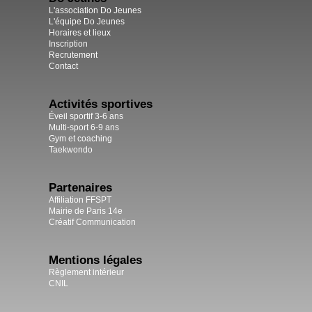
L'association Do Jeunes
L'équipe Do Jeunes
Horaires et lieux
Inscription
Recrutement
Contact
Activités sportives
Éveil sportif 3-6 ans
Multi-sport 6-9 ans
Gym et coaching
Taekwondo
Partenaires
Affiliation FFSPT
Mairie de Paris 14e
Créatif Communication
Mentions légales
Règlement intérieur
CNIL