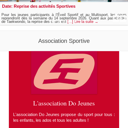
Date: Reprise des activités Sportives
Pour les jeunes participants à l‘Éveil Sportif et au Multisport, les cours
<
>
reprendront dès la semaine du 14 septembre 2026. Quant aux passionnés
de Taekwondo, la reprise des cours est
[...] Lire la suite →
1
2
3
4
5
Association Sportive
L'association Do Jeunes
L'association Do Jeunes propose du sport pour tous :
les enfants, les ados et tous les adultes !